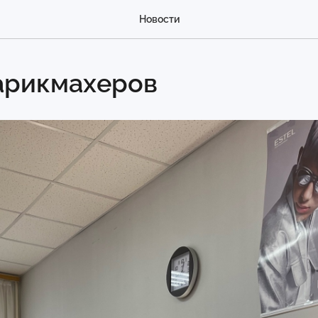
Новости
арикмахеров