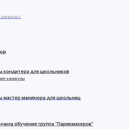
КОМБИНАТ
же
ы кондитера для школьников
ние каникулы
ы мастер маникюра для школьниц
нчила обучение группа "Парикмахеров"