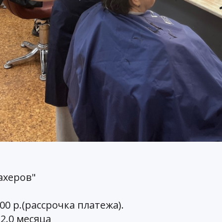
ахеров"
00 р.(рассрочка платежа).
2.0 месяца