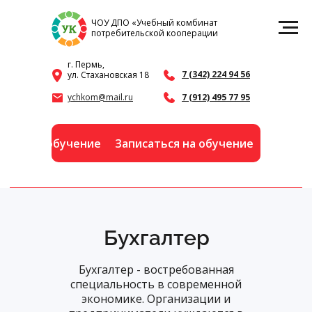
ЧОУ ДПО «Учебный комбинат
потребительской кооперации
г. Пермь,
7 (342) 224 94 56
ул. Стахановская 18
ychkom@mail.ru
7 (912) 495 77 95
я на обучение
Записаться на обучение
Бухгалтер
Бухгалтер - востребованная
специальность в современной
экономике. Организации и