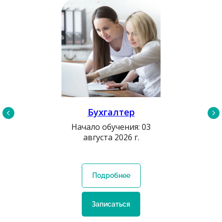
Бухгалтер
Опер
Начало обучения: 03
августа 2026 г.
Начало 
июн
Подробнее
По
Записаться
За