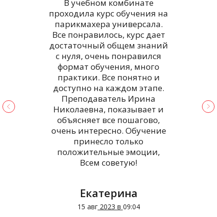
В учебном комбинате
проходила курс обучения на
парикмахера универсала.
Все понравилось, курс дает
достаточный общем знаний
п
с нуля, очень понравился
о
формат обучения, много
практики. Все понятно и
з
доступно на каждом этапе.
Преподаватель Ирина
Николаевна, показывает и
т
объясняет все пошагово,
д
очень интересно. Обучение
принесло только
положительные эмоции,
Всем советую!
Екатерина
15 авг
2023 в
09:04