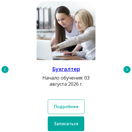
Бухгалтер
Опер
Начало обучения: 03
августа 2026 г.
Начало 
июн
Подробнее
По
Записаться
Зап