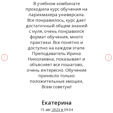
В учебном комбинате
проходила курс обучения на
парикмахера универсала.
Все понравилось, курс дает
достаточный общем знаний
п
с нуля, очень понравился
о
формат обучения, много
практики. Все понятно и
з
доступно на каждом этапе.
Преподаватель Ирина
Николаевна, показывает и
т
объясняет все пошагово,
д
очень интересно. Обучение
принесло только
положительные эмоции,
Всем советую!
Екатерина
15 авг
2023 в
09:04