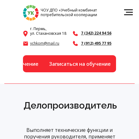
ЧОУ ДПО «Учебный комбинат
потребительской кооперации
г. Пермь,
7 (342) 224 94 56
ул. Стахановская 18
ychkom@mail.ru
7 (912) 495 77 95
а обучение
Записаться на обучение
Делопроизводитель
Выполняет технические функции и
поручения руководителя, применяет