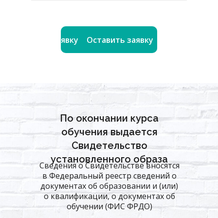
Оставить заявку
Оставить заявку
По окончании курса
обучения выдается
Свидетельство
установленного образа
Сведения о Свидетельстве вносятся
в Федеральный реестр сведений о
документах об образовании и (или)
о квалификации, о документах об
обучении (ФИС ФРДО)